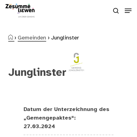
Skip
Men
to
search
Close
main
Menu
content
›
Gemeinden
›
Junglinster
Junglinster
Datum der Unterzeichnung des
„Gemengepaktes“:
27.03.2024