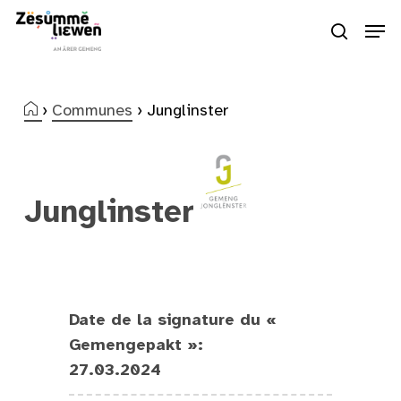
Skip
Men
to
search
Close
main
Menu
content
›
Communes
›
Junglinster
Junglinster
Date de la signature du «
Gemengepakt »:
27.03.2024