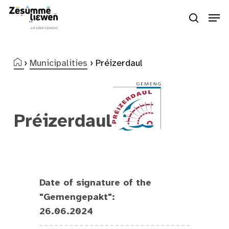
Skip
Men
to
search
Close
main
Menu
content
›
Municipalities
›
Préizerdaul
Préizerdaul
Date of signature of the
"Gemengepakt":
26.06.2024