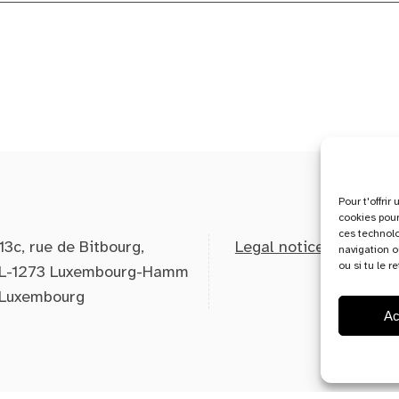
Pour t'offri
cookies pour
ces technol
13c, rue de Bitbourg,
Legal notice
navigation o
ou si tu le r
L-1273 Luxembourg-Hamm
Luxembourg
Ac