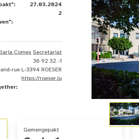
pakt":
27.03.2024
2
wen":
Ilaria Comes
Secretariat
36 92 32 -1
rand-rue L-3394 ROESER
https://roeser.lu
gether:
Gemengepakt