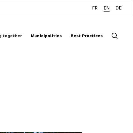
FR
EN
DE
searc
g together
Municipalities
Best Practices