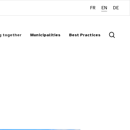
FR
EN
DE
searc
g together
Municipalities
Best Practices