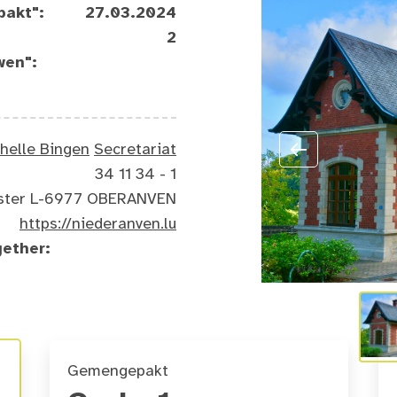
pakt":
27.03.2024
2
wen":
helle Bingen
Secretariat
34 11 34 - 1
rnster L-6977 OBERANVEN
https://niederanven.lu
gether:
Gemengepakt