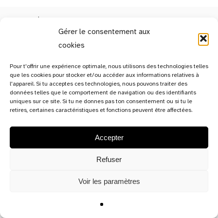
Gérer le consentement aux
cookies
13c, rue de Bitbourg,
Pour t'offrir une expérience optimale, nous utilisons des technologies telles
que les cookies pour stocker et/ou accéder aux informations relatives à
L-1273 Luxembourg-Hamm
l'appareil. Si tu acceptes ces technologies, nous pouvons traiter des
Luxembourg
données telles que le comportement de navigation ou des identifiants
uniques sur ce site. Si tu ne donnes pas ton consentement ou si tu le
retires, certaines caractéristiques et fonctions peuvent être affectées.
Legal notice
Accepter
Refuser
Voir les paramètres