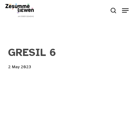
Skip
Men
to
search
Close
main
Menu
content
GRESIL 6
2 May 2023