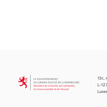
13c, 
L-12
Luxe