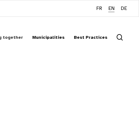
FR
EN
DE
searc
g together
Municipalities
Best Practices