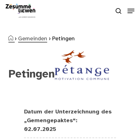
Skip
Men
to
search
Close
main
Menu
content
›
Gemeinden
›
Petingen
Petingen
Datum der Unterzeichnung des
„Gemengepaktes“:
02.07.2025