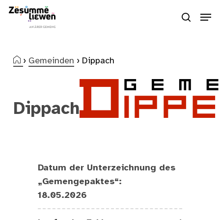
Skip
Men
to
search
Close
main
Menu
content
›
Gemeinden
›
Dippach
Dippach
Datum der Unterzeichnung des
„Gemengepaktes“:
18.05.2026