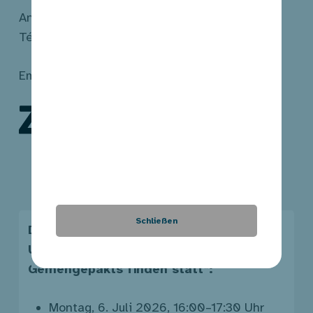
Anna KIRSCH
Tél.: 247-65772
Email:
gemengen.zesummeliewen@fm.etat.lu
Schließen
Die nächsten
Unterzeichnungszeremonien des
Gemengepakts finden statt*:
Montag, 6. Juli 2026, 16:00–17:30 Uhr