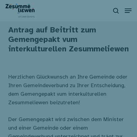
Skip
Men
to
search
Close
main
Menu
Antrag auf Beitritt zum
content
Gemengepakt vum
interkulturellen Zesummeliewen
Herzlichen Glückwunsch an Ihre Gemeinde oder
Ihren Gemeindeverbund zu Ihrer Entscheidung,
dem Gemengepakt vum interkulturellen
Zesummeliewen beizutreten!
Der Gemengepakt wird zwischen dem Minister
und einer Gemeinde oder einem
Gemeindeverbund unterzeichnet und trägt zur