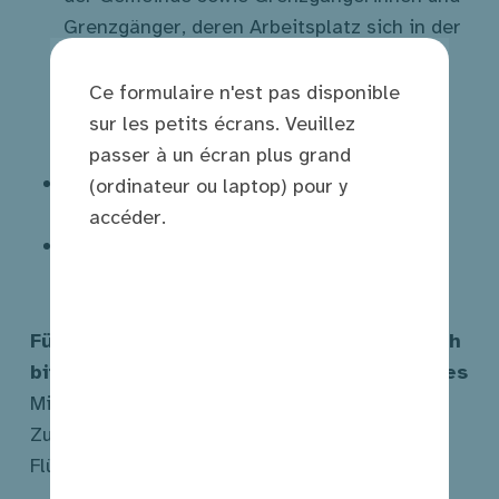
Grenzgänger, deren Arbeitsplatz sich in der
Gemeinde befindet, dem Bürgerpakt
beizutreten und an den im Rahmen des
Ce formulaire n'est pas disponible
Programms angebotenen Modulen
sur les petits écrans. Veuillez
teilzunehmen
passer à un écran plus grand
definiert einen schrittweisen Prozess und
(ordinateur ou laptop) pour y
legt einen Umsetzungszeitplan fest
accéder.
legt messbare Indikatoren zur Bewertung
seiner Umsetzung fest.
Für weitere Informationen wenden Sie sich
bitte an die Abteilung Zusammenleben des
Ministeriums für Familie, Solidarität,
Zusammenleben und Unterbringung von
Flüchtlingen.