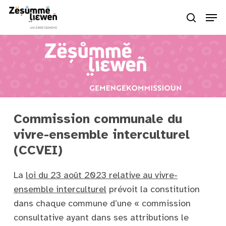
Skip
Men
to
search
Close
main
Menu
content
Commission communale du
vivre-ensemble interculturel
(CCVEI)
La
loi du 23 août 2023 relative au vivre-
ensemble interculturel
prévoit la constitution
dans chaque commune d’une « commission
consultative ayant dans ses attributions le