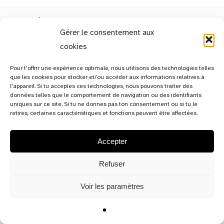
Gérer le consentement aux
cookies
13c, rue de Bitbourg,
Pour t'offrir une expérience optimale, nous utilisons des technologies telles
que les cookies pour stocker et/ou accéder aux informations relatives à
L-1273 Luxembourg-Hamm
l'appareil. Si tu acceptes ces technologies, nous pouvons traiter des
Luxembourg
données telles que le comportement de navigation ou des identifiants
uniques sur ce site. Si tu ne donnes pas ton consentement ou si tu le
retires, certaines caractéristiques et fonctions peuvent être affectées.
Mentions légales
Accepter
Refuser
Voir les paramètres