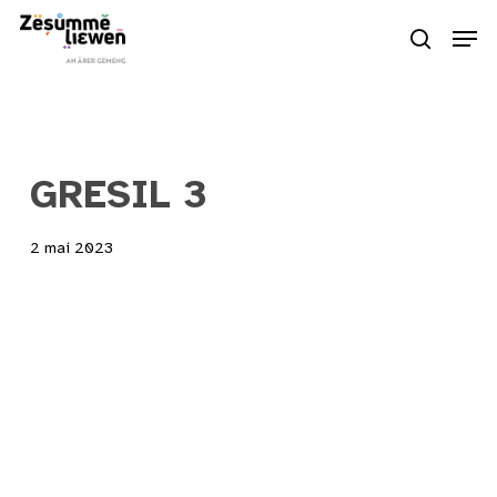
Skip
Men
to
search
Close
main
Menu
content
GRESIL 3
2 mai 2023