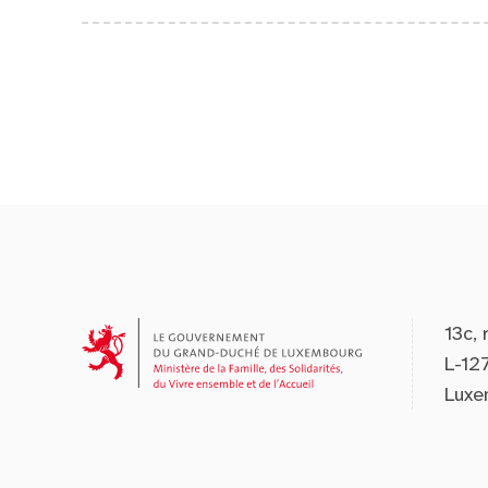
13c, 
L-12
Luxe