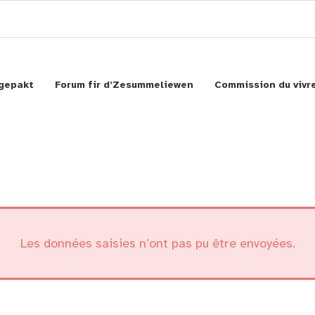
gepakt
Forum fir d’Zesummeliewen
Commission du viv
une recherche ou sur la touche ESC pour fermer
Les données saisies n’ont pas pu être envoyées.