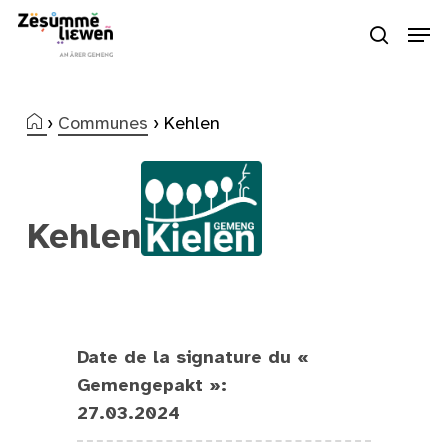
Skip
Men
to
search
Close
main
Menu
content
›
Communes
›
Kehlen
Kehlen
Date de la signature du «
Gemengepakt »:
27.03.2024